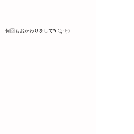
何回もおかわりをして*( ॢᵕ꒶̮ᵕ)