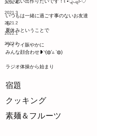
いい思い出作りたいです！꒰ •ॢ◡-ॢ꒱-♡
2021.4
2021.3
いつもは一緒に過ごす事のないお友達
2021.2
も
夏休みということで
2022.1
2022.2
ワイワイ賑やかに
みんな顔合わせ❥◝(◍′▵ ‵◍)
ラジオ体操から始まり
宿題
クッキング
素麺＆フルーツ