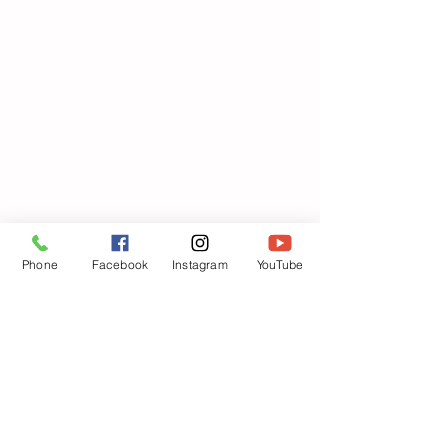
Phone
Facebook
Instagram
YouTube
(❁ᴗ͈ˬᴗ͈)⁾⁾⁾ポップコーン食べながら