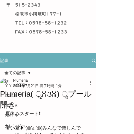
〒
515-2343
松阪市小阿坂町177-1
TEL：0598-58-1232
​ FAX：0598-58-1233
記事
全ての記事
Plumeria
全ての記事
2021年7月21日
読了時間: 1分
Plumeria( ॢꈍ૩ꈍ) ॢプール
2021.5
開き
2021.6
夏休みスタート❗
2021.7
カレンダー
暑い夏❥◝(◍′▵ ‵◍)みんなで楽しんで