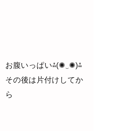
お腹いっぱい⁂(✺‿✺)⁂
その後は片付けしてか
ら