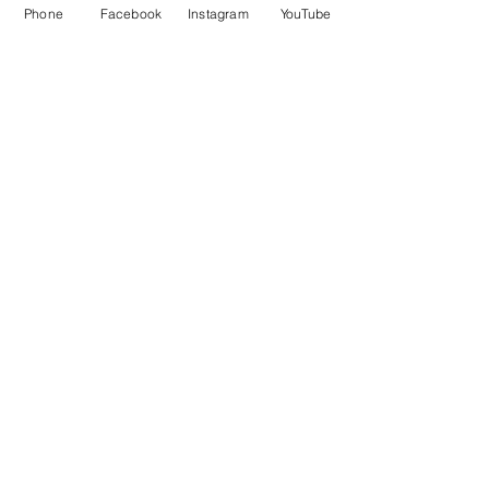
Phone
Facebook
Instagram
YouTube
コメント
避難訓練🚘（車