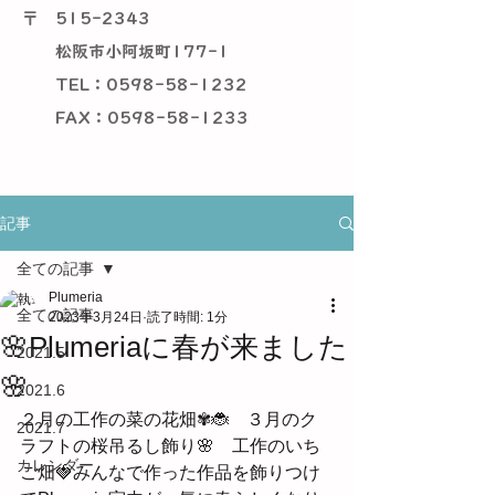
〒
515-2343
松阪市小阿坂町177-1
TEL：0598-58-1232
​ FAX：0598-58-1233
記事
全ての記事
Plumeria
全ての記事
2023年3月24日
読了時間: 1分
🌸Plumeriaに春が来ました
2021.5
🌸
2021.6
２月の工作の菜の花畑✾🐞　３月のク
2021.7
ラフトの桜吊るし飾り🌸　工作のいち
カレンダー
ご畑🍓みんなで作った作品を飾りつけ