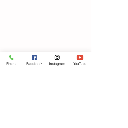
Phone
Facebook
Instagram
YouTube
コメント
避難訓練🚘（車
クッキング🍴（カレー）
コメントを追加…