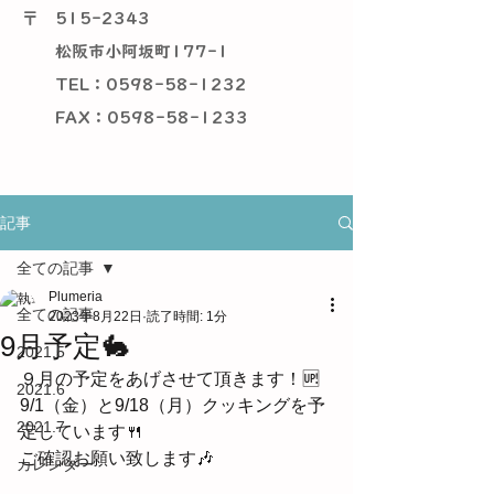
〒
515-2343
松阪市小阿坂町177-1
TEL：0598-58-1232
​ FAX：0598-58-1233
記事
全ての記事
Plumeria
全ての記事
2023年8月22日
読了時間: 1分
9月予定🐇
2021.5
９月の予定をあげさせて頂きます！🆙
2021.6
9/1（金）と9/18（月）クッキングを予
2021.7
定しています🍴
ご確認お願い致します🎶
カレンダー