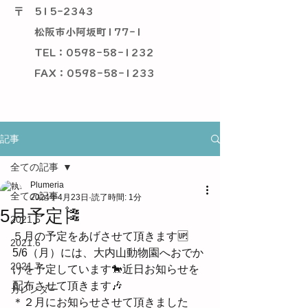
〒
515-2343
松阪市小阿坂町177-1
TEL：0598-58-1232
​ FAX：0598-58-1233
記事
全ての記事
Plumeria
全ての記事
2024年4月23日
読了時間: 1分
5月予定🎏
2021.5
５月の予定をあげさせて頂きます🆙
2021.6
5/6（月）には、大内山動物園へおでか
2021.7
けを予定しています🐎近日お知らせを
配布させて頂きます🎶
カレンダー
＊２月にお知らせさせて頂きました