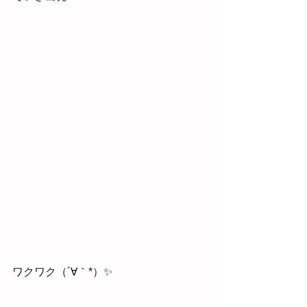
ワクワク（´∀｀*）✨