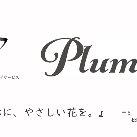
心に、やさしい花を。』​
〒５１
松阪
TE
​ F