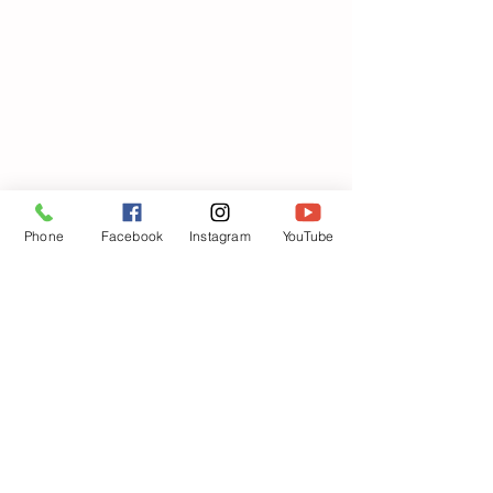
Phone
Facebook
Instagram
YouTube
コメント
避難訓練🚘（車
クッキング🍴（カレー）
コメントを追加…