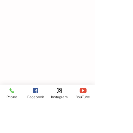
どんな感じになるのかワクワクです(*
Phone
Facebook
Instagram
YouTube
´ω｀*)♡