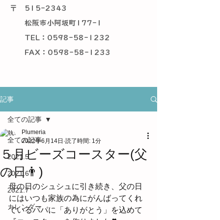
〒
515-2343
松阪市小阿坂町177-1
TEL：0598-58-1232
​ FAX：0598-58-1233
記事
全ての記事
Plumeria
全ての記事
2022年6月14日
読了時間: 1分
５月ビーズコースター(父
2021.5
の日👨)
2021.6
母の日のシュシュに引き続き、父の日
2021.7
にはいつも家族の為にがんばってくれ
カレンダー
ているパパに「ありがとう」を込めて