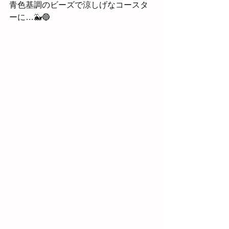
青色基調のビーズで涼しげなコースタ
ーに…🐳🔵