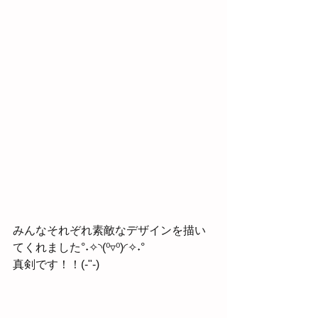
みんなそれぞれ素敵なデザインを描い
てくれました°˖✧◝(⁰▿⁰)◜✧˖°
真剣です！！(-"-)