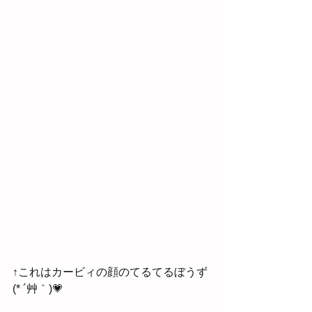
↑これはカービィの顔のてるてるぼうず
(* ´艸｀)💗