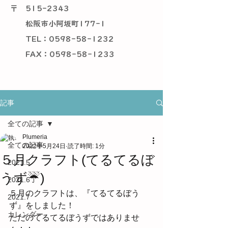
〒
515-2343
松阪市小阿坂町177-1
TEL：0598-58-1232
​ FAX：0598-58-1233
記事
全ての記事
Plumeria
全ての記事
2022年5月24日
読了時間: 1分
５月クラフト(てるてるぼ
2021.5
うず☔)
2021.6
５月のクラフトは、『てるてるぼう
2021.7
ず』をしました！
カレンダー
ただのてるてるぼうずではありませ