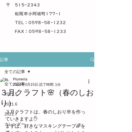
〒
515-2343
松阪市小阿坂町177-1
TEL：0598-58-1232
​ FAX：0598-58-1233
記事
全ての記事
Plumeria
全ての記事
2024年3月15日
読了時間: 1分
３月クラフト🌸（春のしお
2021.5
り）
2021.6
３月クラフトは、春のしおり🌸を作っ
2021.7
ていきますよ✋
カレンダー
まずは、好きなマスキングテープ🌈を