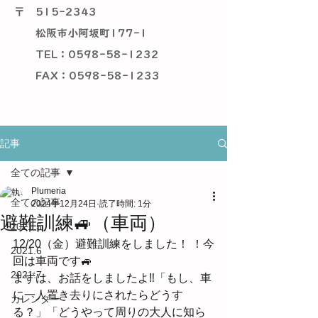
〒
515-2343
松阪市小阿坂町177-1
TEL：0598-58-1232
​ FAX：0598-58-1233
記事
全ての記事
Plumeria
全ての記事
2024年12月24日
読了時間: 1分
避難訓練🚙（車両）
2021.5
12/20（金）避難訓練をしました！ ！今
2021.6
回は車両です🚙
2021.7
まずは、お話をしましたよ‼「もし、車
に一人置き去りにされたらどうす
カレンダー
る？」「どうやって周りの大人に知ら