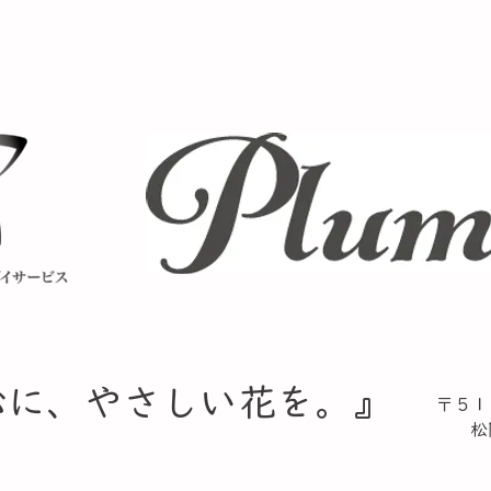
心に、やさしい花を。』​
〒５１
松阪
TE
​ F