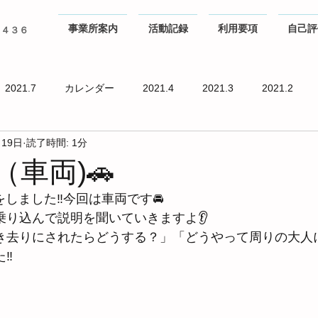
事業所案内
活動記録
利用要項
自己評
０４３６
2021.7
カレンダー
2021.4
2021.3
2021.2
月19日
読了時間: 1分
車両)🚗
をしました‼今回は車両です🚘
乗り込んで説明を聞いていきますよ👂
き去りにされたらどうする？」「どうやって周りの大人
‼ 