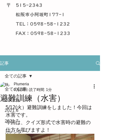
〒
515-2343
松阪市小阿坂町177-1
TEL：0598-58-1232
​ FAX：0598-58-1233
記事
全ての記事
Plumeria
全ての記事
5月20日
読了時間: 1分
避難訓練（水害）
2021.5
5/12(火）避難訓練をしました！今回は
2021.6
水害です。
2021.7
今回は、クイズ形式で水害時の避難の
仕方を学びますよ！
カレンダー