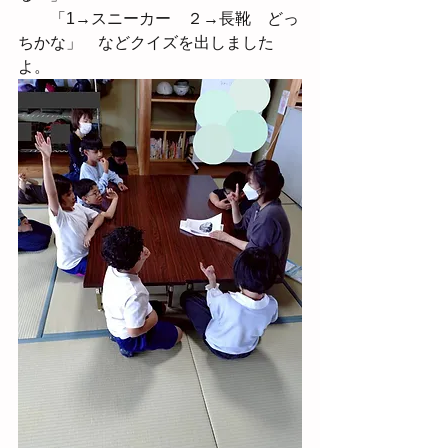
　　「1→スニーカー　２→長靴　どっ
ちかな」　などクイズを出しました
よ。