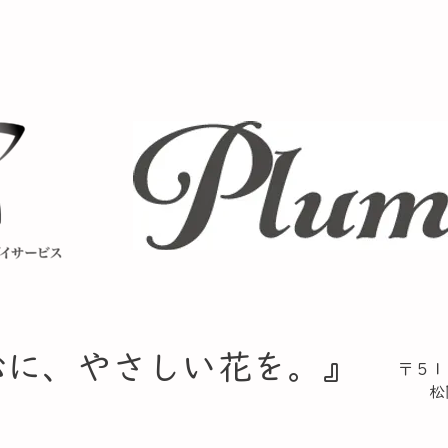
心に、やさしい花を。』​
〒５１
松阪
TE
​ F