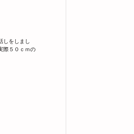
話しをしまし
実際５０ｃｍの