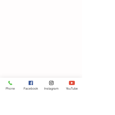
Phone
Facebook
Instagram
YouTube
絵の具🌈が乾いたらハサミ✂を使って
木🌲の形に切っていきますよ‼