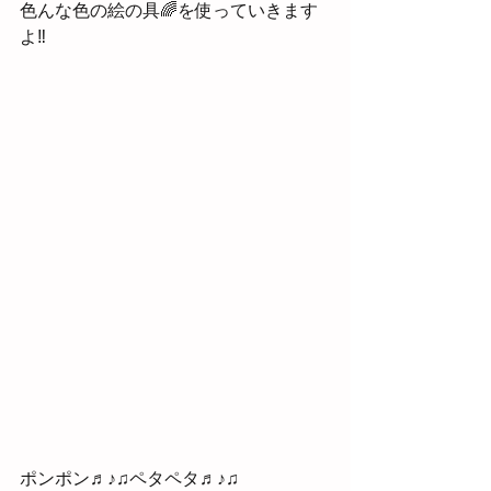
色んな色の絵の具🌈を使っていきます
よ‼
ポンポン♬♪♫ペタペタ♬♪♫