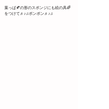
葉っぱ🍂の形のスポンジにも絵の具🌈
をつけて♬♪♫ポンポン♬♪♫