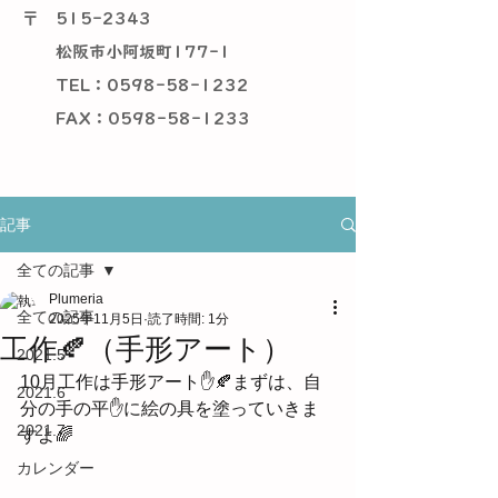
〒
515-2343
松阪市小阿坂町177-1
TEL：0598-58-1232
​ FAX：0598-58-1233
記事
全ての記事
Plumeria
全ての記事
2025年11月5日
読了時間: 1分
工作🍂（手形アート）
2021.5
10月工作は手形アート✋🍂まずは、自
2021.6
分の手の平✋に絵の具を塗っていきま
2021.7
すよ🌈
カレンダー