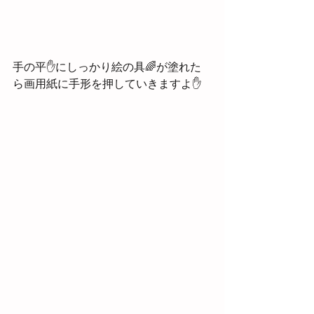
手の平✋にしっかり絵の具🌈が塗れた
ら画用紙に手形を押していきますよ✋