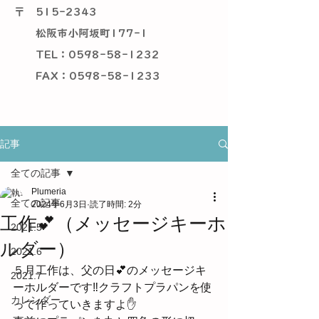
〒
515-2343
松阪市小阿坂町177-1
TEL：0598-58-1232
​ FAX：0598-58-1233
記事
全ての記事
Plumeria
全ての記事
2024年6月3日
読了時間: 2分
工作💕（メッセージキーホ
2021.5
ルダー）
2021.6
５月工作は、父の日💕のメッセージキ
2021.7
ーホルダーです‼クラフトプラパンを使
カレンダー
って作っていきますよ✋