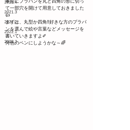
事前にプラパンを丸と四角の形に切っ
2021.4
て一部穴を開けて用意しておきました
2021.3
👍
2021.2
まずは、丸型か四角‼好きな方のプラパ
ンを選んで絵や言葉などメッセージを
2022.1
書いていきますよ✐
2022.2
何色のペンにしようかな～🌈