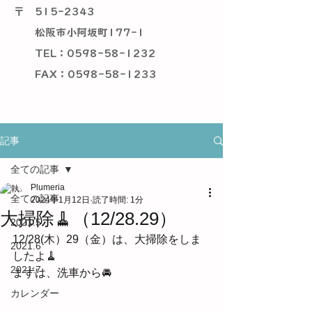
〒
515-2343
松阪市小阿坂町177-1
TEL：0598-58-1232
​ FAX：0598-58-1233
記事
全ての記事
Plumeria
全ての記事
2024年1月12日
読了時間: 1分
大掃除🧹（12/28.29）
2021.5
12/28(木）29（金）は、大掃除をしま
2021.6
したよ🧹
2021.7
まずは、洗車から🚘
カレンダー