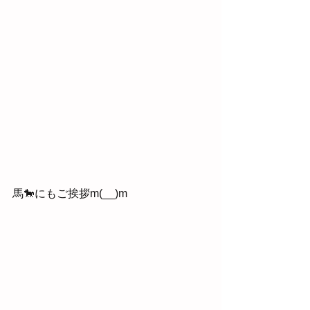
馬🐎にもご挨拶m(__)m