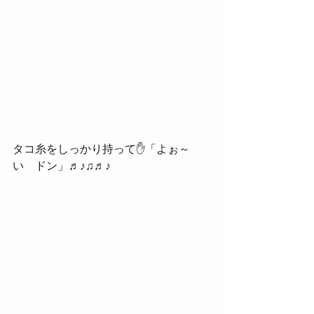
タコ糸をしっかり持って✋「よぉ～
い　ドン」♬♪♫♬♪