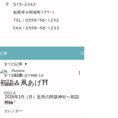
〒
515-2343
松阪市小阿坂町177-1
TEL：0598-58-1232
​ FAX：0598-58-1233
記事
全ての記事
Plumeria
全ての記事
1月22日
読了時間: 1分
初詣＆凧あげ⛩
2021.5
2021.6
2026年1/5（月）近所の阿坂神社へ初詣
2021.7
⛩👫
カレンダー