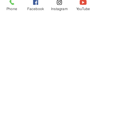
Phone
Facebook
Instagram
YouTube
凧が空高く上がると嬉しそうな子ども
達でしたよ🎶