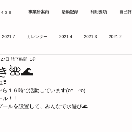
事業所案内
活動記録
利用要項
自己評
０４３６
2021.7
カレンダー
2021.4
2021.3
2021.2
月27日
読了時間: 1分
🌺🌊
ね❣
時から１６時で活動しています(o^―^o)
ール！！
プールを設置して、みんなで水遊び🌊