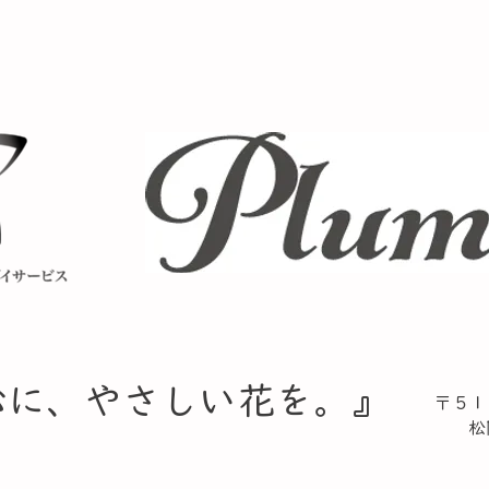
心に、やさしい花を。』​
〒５１
松阪
TE
​ F