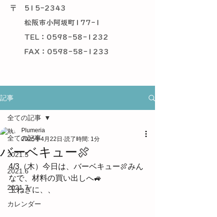
〒
515-2343
松阪市小阿坂町177-1
TEL：0598-58-1232
​ FAX：0598-58-1233
記事
全ての記事
Plumeria
全ての記事
2025年4月22日
読了時間: 1分
バーベキュー🍖
2021.5
4/3（木）今日は、バーベキュー🍖みん
2021.6
なで、材料の買い出しへ🚙
2021.7
玉ねぎに、、
カレンダー