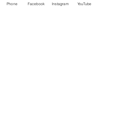
Phone
Facebook
Instagram
YouTube
じゃがいも🥔、玉ねぎ、人参、、、野
菜も焼いて♬♪♫