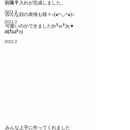
2021.4
お菓子入れが完成しました。
2021.3
みんな顔の表情も様々♪(๑ᴖ◡ᴖ๑)♪
2021.2
可愛いのができました(n╹ω╹)η ♥ 
2022.1
n(╹ω╹n)
2022.2
みんな上手に作ってくれました