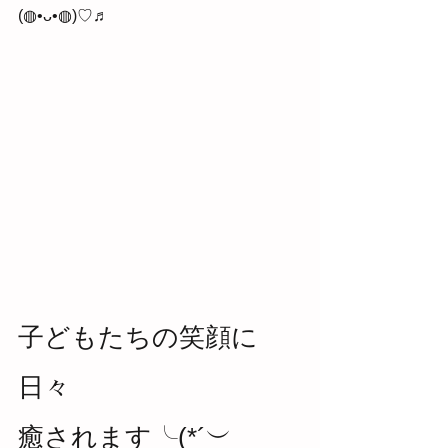
(◍•ᴗ•◍)♡♬ 
子どもたちの笑顔に
日々
癒されます╰(*´︶