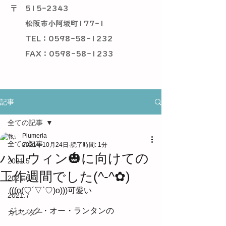
〒
515-2343
松阪市小阿坂町177-1
TEL：0598-58-1232
​ FAX：0598-58-1233
記事
全ての記事
Plumeria
全ての記事
2021年10月24日
読了時間: 1分
ハロウィン🎃に向けての
2021.5
工作週間でした(^-^✿)
2021.6
(((o(♡´▽`♡)o)))可愛い
2021.7
ジャック・オー・ランタンの
カレンダー