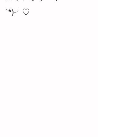
`*)╯♡