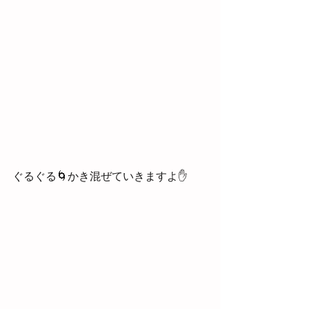
ぐるぐる🌀かき混ぜていきますよ✋