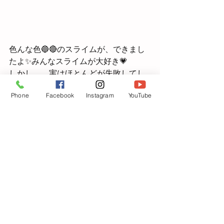
色んな色🔵🔴のスライムが、できまし
たよ✨みんなスライムが大好き💗
しかし、、実はほとんどが失敗してし
まいました😆
Phone
Facebook
Instagram
YouTube
次回再挑戦しようね🎶