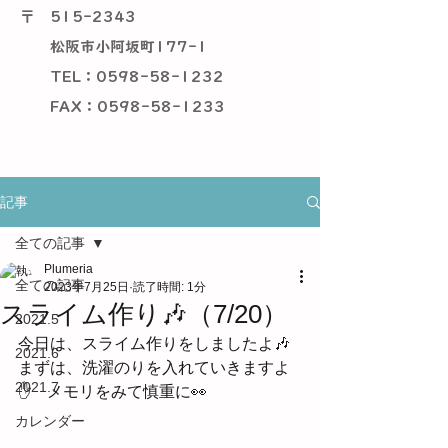
〒
515-2343
松阪市小阿坂町177-1
TEL：0598-58-1232
​ FAX：0598-58-1233
記事
全ての記事
Plumeria
全ての記事
2023年7月25日
読了時間: 1分
スライム作り🎶（7/20）
2021.5
今日は、スライム作りをしましたよ🎶
2021.6
まずは、洗濯のりを入れていきますよ
2021.7
✋　メモリをみて慎重に👀
カレンダー