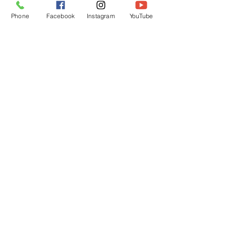
Phone
Facebook
Instagram
YouTube
校長先生いつもありがとうございます
(>_<)✨
サツマイモたくさん大きくなるといい
な🤗
すべて表示
最新記事