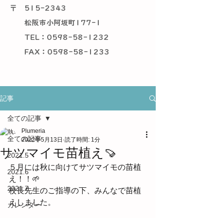
〒
515-2343
松阪市小阿坂町177-1
TEL：0598-58-1232
​ FAX：0598-58-1233
記事
全ての記事
Plumeria
全ての記事
2022年5月13日
読了時間: 1分
サツマイモ苗植え🍠
2021.5
５月には秋に向けてサツマイモの苗植
2021.6
え！！🌱
2021.7
校長先生のご指導の下、みんなで苗植
えしました。
カレンダー