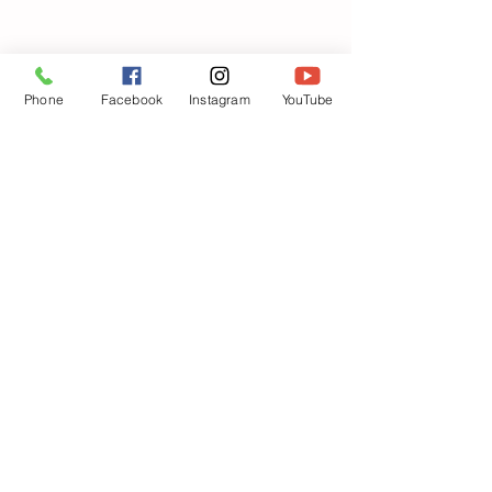
Phone
Facebook
Instagram
YouTube
次は、音楽🎶に合わせて室内を歩
き、、、職員が「まる！」「三角！」
「ピンク！」を伝え、、子ども達は
「どこかな～」と探して入りましたよ
👫