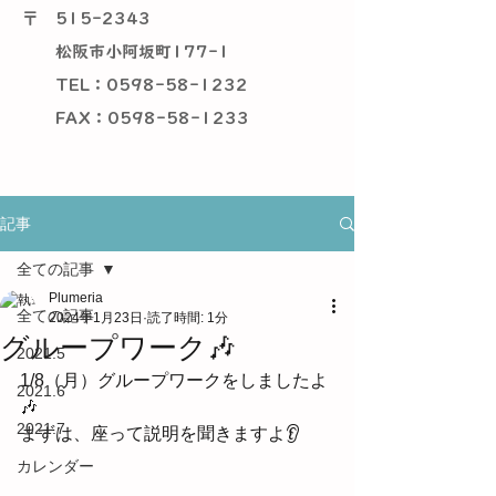
〒
515-2343
松阪市小阿坂町177-1
TEL：0598-58-1232
​ FAX：0598-58-1233
記事
全ての記事
Plumeria
全ての記事
2024年1月23日
読了時間: 1分
グループワーク🎶
2021.5
1/8（月）グループワークをしましたよ
2021.6
🎶
2021.7
まずは、座って説明を聞きますよ👂
カレンダー