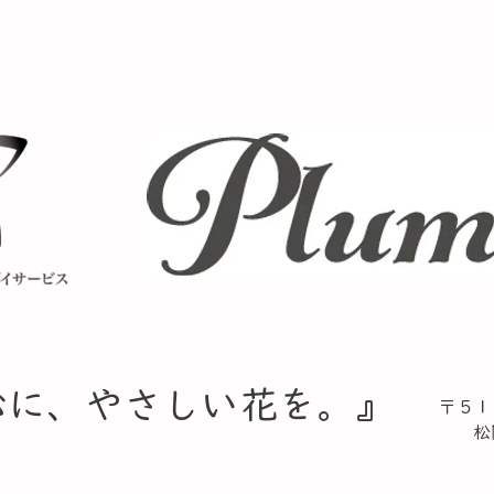
心に、やさしい花を。』​
〒５１
松阪
TE
​ F