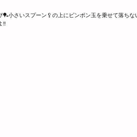
び🏓小さいスプーン🥄の上にピンポン玉を乗せて落ちな
よ‼