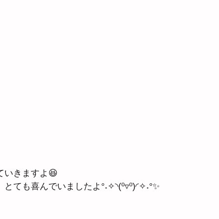
いきますよ😆
も喜んでいましたよ°˖✧◝(⁰▿⁰)◜✧˖°✨