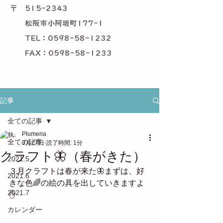
〒
515-2343
松阪市小阿坂町177-1
TEL：0598-58-1232
​ FAX：0598-58-1233
記事
全ての記事
Plumeria
全ての記事
3月27日
読了時間: 1分
クラフト🦋（春がきた）
2021.5
３月クラフトは春が来た🦋まずは、好
2021.6
きな色🌈の絵の具を出していきますよ
2021.7
✋
カレンダー