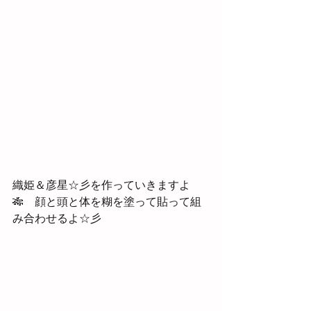
織姫＆彦星☆彡を作っていきますよ
🎋　顔と頭と体を糊を塗って貼って組
み合わせるよ☆彡