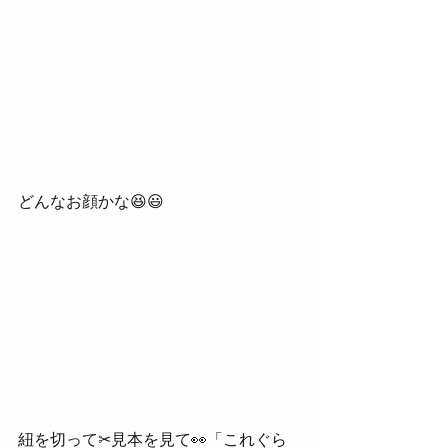
どんなお顔かな😆😃
紐を切って✂見本を見て👀「これぐら