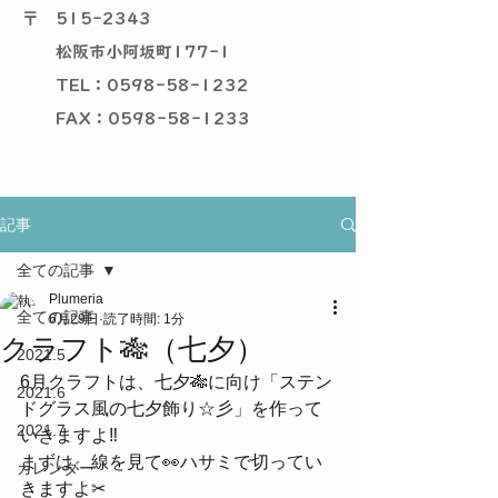
〒
515-2343
松阪市小阿坂町177-1
TEL：0598-58-1232
​ FAX：0598-58-1233
記事
全ての記事
Plumeria
全ての記事
6月29日
読了時間: 1分
クラフト🎋（七夕）
2021.5
6月クラフトは、七夕🎋に向け「ステン
2021.6
ドグラス風の七夕飾り☆彡」を作って
2021.7
いきますよ‼
まずは、線を見て👀ハサミで切ってい
カレンダー
きますよ✂