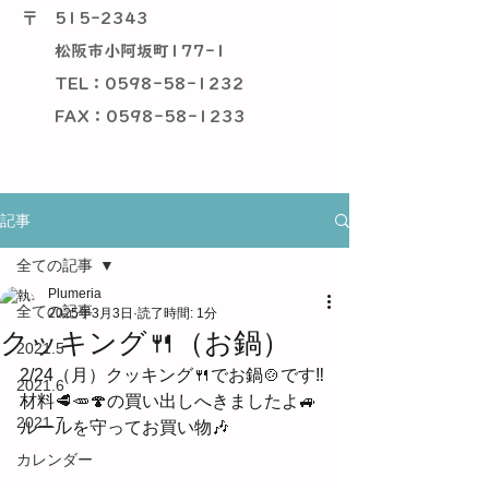
〒
515-2343
松阪市小阿坂町177-1
TEL：0598-58-1232
​ FAX：0598-58-1233
記事
全ての記事
Plumeria
全ての記事
2025年3月3日
読了時間: 1分
クッキング🍴（お鍋）
2021.5
2/24（月）クッキング🍴でお鍋🍲です‼
2021.6
材料🥩🥕🍄の買い出しへきましたよ🚙
2021.7
ルールを守ってお買い物🎶
カレンダー