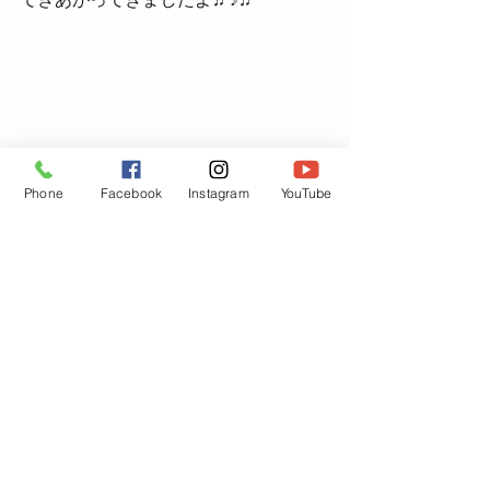
Phone
Facebook
Instagram
YouTube
ご飯🍚も炊きあがり、お友達の分もよ
そっていきますよ✋