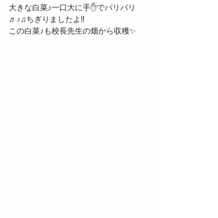
大きな白菜♪一口大に手✋でパリパリ
♬♪♫ちぎりましたよ‼　
この白菜♪も校長先生の畑から収穫✨