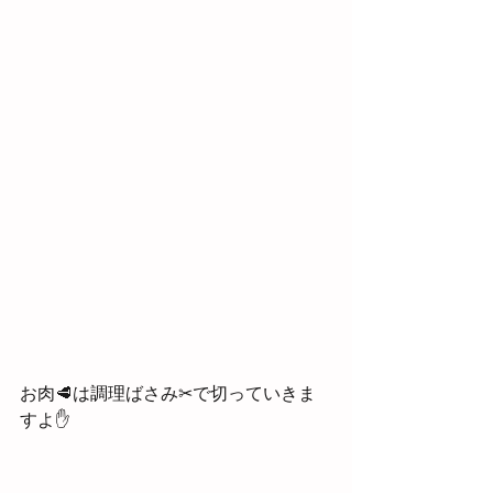
お肉🥩は調理ばさみ✂で切っていきま
すよ✋