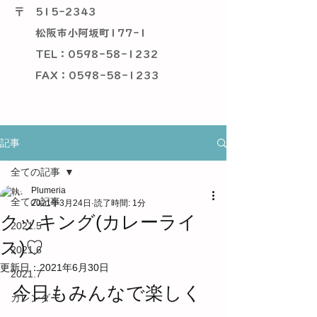
〒
515-2343
松阪市小阿坂町177-1
TEL：0598-58-1232
​ FAX：0598-58-1233
記事
全ての記事
Plumeria
全ての記事
2021年3月24日
読了時間: 1分
クッキング(カレーライ
2021.5
ス)♡
2021.6
更新日：
2021年6月30日
2021.7
今日もみんなで楽しく
カレンダー