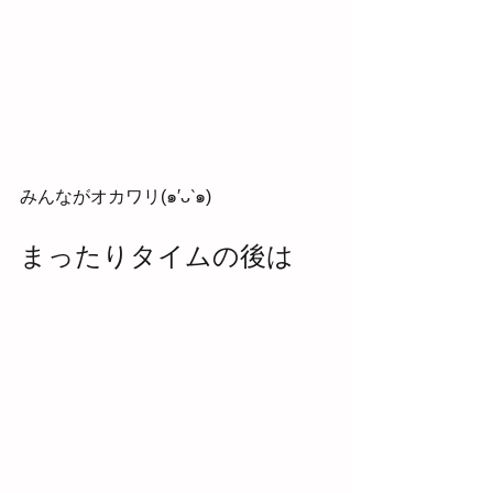
みんながオカワリ(๑′ᴗ‵๑)
まったりタイムの後は