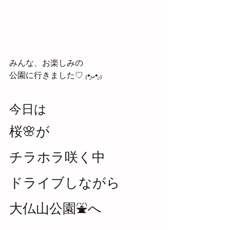
みんな、お楽しみの
公園に行きました♡ ₍•͈ᴗ•͈.₎
今日は
桜🌸が
チラホラ咲く中
ドライブしながら
大仏山公園⛲️へ