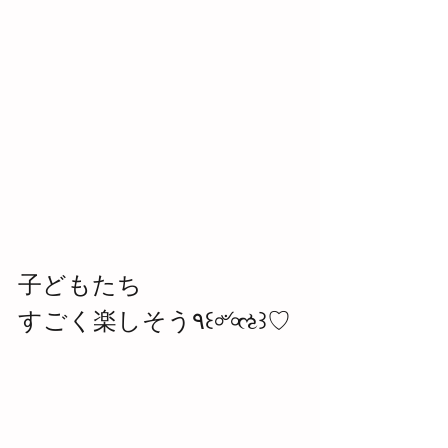
子どもたち
すごく楽しそう٩꒰৹৺৹ઌ꒱♡