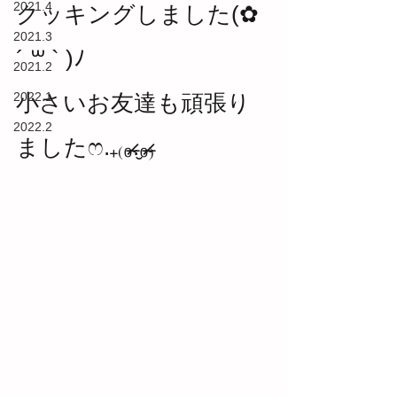
2021.4
クッキングしました(✿
2021.3
´ ꒳ ` )ﾉ
2021.2
2022.1
小さいお友達も頑張り
2022.2
ましたෆ.₊₍₀̴̶̷.̮₀̴̶̷₎