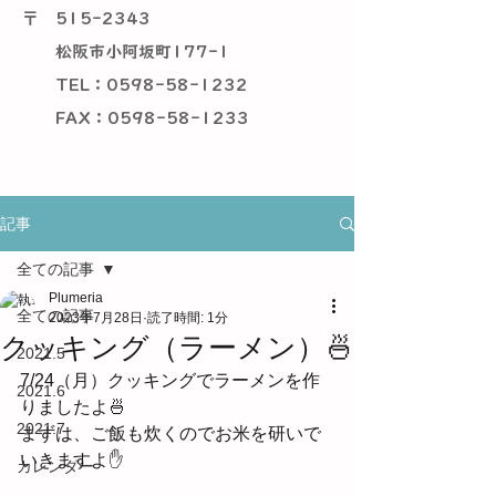
〒
515-2343
松阪市小阿坂町177-1
TEL：0598-58-1232
​ FAX：0598-58-1233
記事
全ての記事
Plumeria
全ての記事
2023年7月28日
読了時間: 1分
クッキング（ラーメン）🍜
2021.5
7/24（月）クッキングでラーメンを作
2021.6
りましたよ🍜
2021.7
まずは、ご飯も炊くのでお米を研いで
いきますよ✋
カレンダー