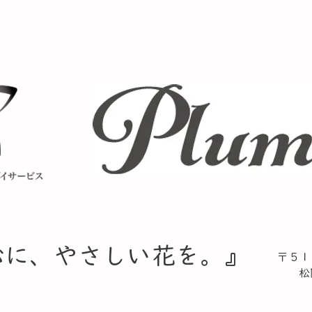
心に、やさしい花を。』​
〒５１
松阪
TE
​ F