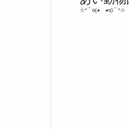
☆*⌒o(◕　◕o)⌒*☆