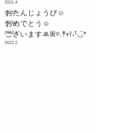
2021.4
おたんじょうび☺︎
2021.3
おめでとう☺︎
2021.2
2022.1
ございますꔛ‬ꕤ𖡼.𖤣𖥧𖥣⠜◡̈*
2022.2