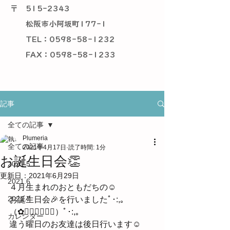
〒
515-2343
松阪市小阿坂町177-1
TEL：0598-58-1232
​ FAX：0598-58-1233
記事
全ての記事
Plumeria
全ての記事
2021年4月17日
読了時間: 1分
お誕生日会👏
2021.5
更新日：
2021年6月29日
2021.6
４月生まれのおともだちの☺︎
2021.7
お誕生日会🎉を行いましたﾟ･:,｡
（✿ฺ❂ฺ◡ฺ❂ฺ）ﾟ･:,｡
カレンダー
違う曜日のお友達は後日行います☺︎