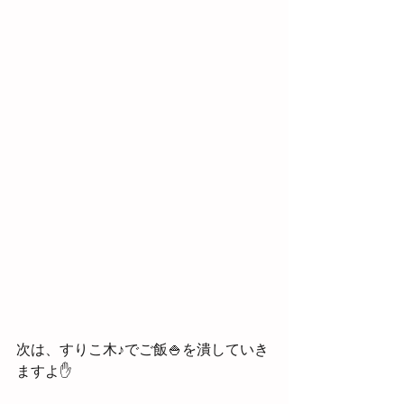
次は、すりこ木♪でご飯🍚を潰していき
ますよ✋