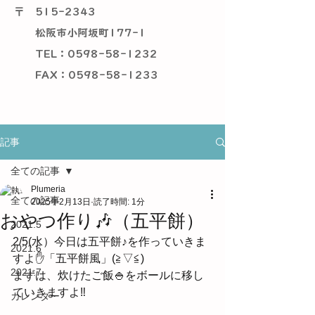
〒
515-2343
松阪市小阿坂町177-1
TEL：0598-58-1232
​ FAX：0598-58-1233
記事
全ての記事
Plumeria
全ての記事
2025年2月13日
読了時間: 1分
おやつ作り🎶（五平餅）
2021.5
2/5(水）今日は五平餅♪を作っていきま
2021.6
すよ✋「五平餅風」(≧▽≦)
2021.7
まずは、炊けたご飯🍚をボールに移し
ていきますよ‼
カレンダー