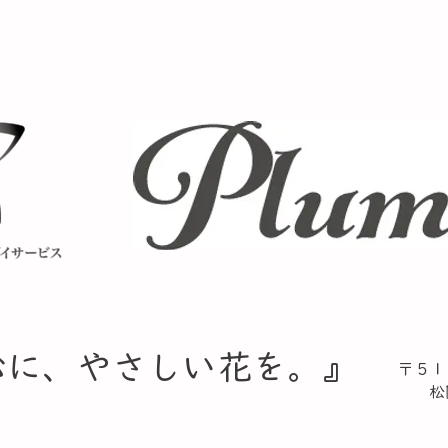
心に、やさしい花を。』​
〒５１
松阪
TE
​ F