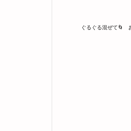
ぐるぐる混ぜて🌀　