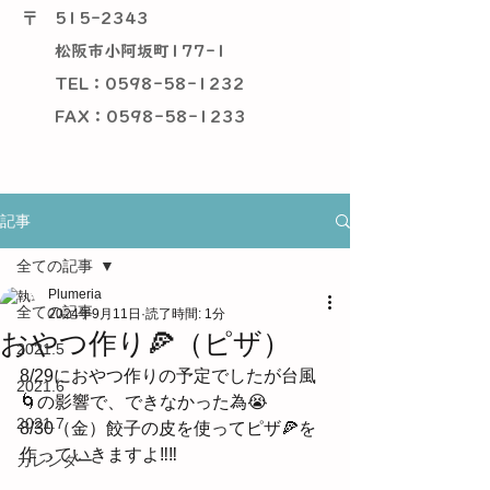
〒
515-2343
松阪市小阿坂町177-1
TEL：0598-58-1232
​ FAX：0598-58-1233
記事
全ての記事
Plumeria
全ての記事
2024年9月11日
読了時間: 1分
おやつ作り🍕（ピザ）
2021.5
8/29におやつ作りの予定でしたが台風
2021.6
🌀の影響で、できなかった為😭
2021.7
8/30（金）餃子の皮を使ってピザ🍕を
作っていきますよ‼‼
カレンダー