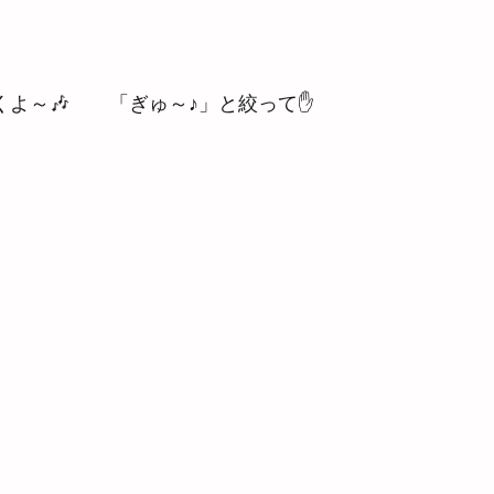
くよ～🎶　　「ぎゅ～♪」と絞って✋