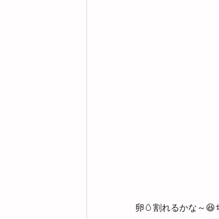
卵🥚割れるかな～