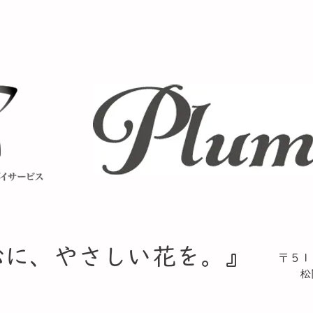
心に、やさしい花を。』​
〒５１
松阪
TE
​ F