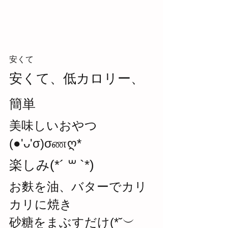
安くて
安くて、低カロリー、
簡単
美味しいおやつ 
(●'ᴗ'σ)σணღ* 
楽しみ(*´ ꒳ `*)
お麩を油、バターでカリ
カリに焼き
砂糖をまぶすだけ(*˘︶