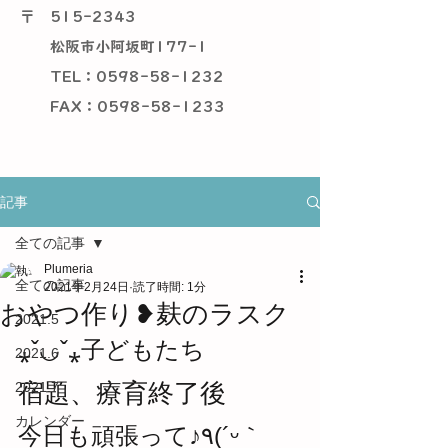
〒
515-2343
松阪市小阿坂町177-1
TEL：0598-58-1232
​ FAX：0598-58-1233
記事
全ての記事
Plumeria
全ての記事
2021年2月24日
読了時間: 1分
おやつ作り❥麸のラスク
2021.5
⁎ˇ◡ˇ⁎子どもたち
2021.6
宿題、療育終了後
2021.7
カレンダー
今日も頑張って♪٩(´ᵕ｀