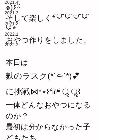
2021.4
๑)۶⁾⁾
2021.3
そして楽しく* ̀⁽ᵕ̈⁾ ́ ̀⁽ᵕ̈⁾ ́ ̀⁽ᵕ̈⁾ ́ ̀⁽ᵕ̈⁾ ́ ̀
2021.2
⁽ᵕ̈⁾ ́*
2022.1
おやつ作りをしました。
2022.2
本日は
麸のラスク(*´⚰︎`*﻿)💕
に挑戦⋈*⋆꒰❛௰❛ ॢ ॢ꒱
一体どんなおやつになる
のか？
最初は分からなかった子
どもたち