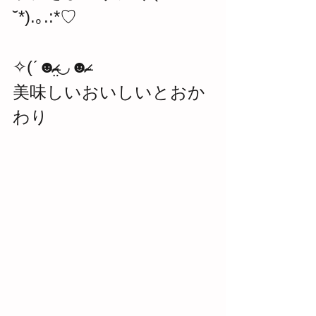
˘*).｡.:*♡
✧(ˊ☻̴̶̷̤◡☻̴̶̷
美味しいおいしいとおか
わり