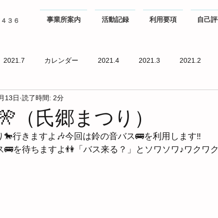
事業所案内
活動記録
利用要項
自己評
０４３６
2021.7
カレンダー
2021.4
2021.3
2021.2
1月13日
読了時間: 2分
🎌（氏郷まつり）
り🐎行きますよ🎶今回は鈴の音バス🚌を利用します‼
🚌を待ちますよ👫「バス来る？」とソワソワ♪ワクワク(