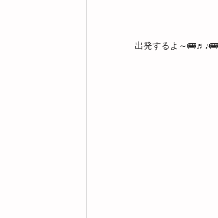
出発するよ～🚌♬♪🚌