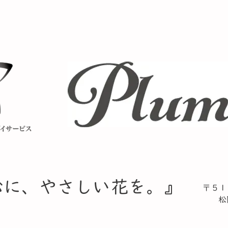
心に、やさしい花を。』​
〒５１
松阪
TE
​ F