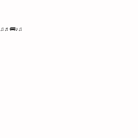
♫♬🚌♪♫