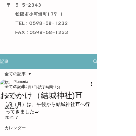
〒
515-2343
松阪市小阿坂町177-1
TEL：0598-58-1232
​ FAX：0598-58-1233
記事
全ての記事
Plumeria
全ての記事
2023年2月1日
読了時間: 1分
おでかけ（結城神社)⛩
2021.5
1/9（月）は、午後から結城神社⛩へ行
2021.6
ってきました🚙
2021.7
カレンダー