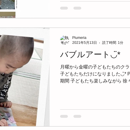
Plumeria
2021年5月13日
読了時間: 1分
バブルアート◡̈*
月曜から金曜の子どもたちのクラ
子どもたちだけになりました◡̈* P
期間 子どもたち楽しみながら 
た。 バブルで飾った模造紙に こ
陽花など、折り紙で折り 貼り付けまし