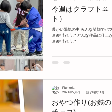
今週はクラフトꔛ‬
ト）
暖かい陽気の中 みんな笑顔でバ
ꔛ‬ꕤ𖡼.𖤣𖥧𖥣⠜◡̈* どんな作品に
ꔛ‬ꕤ𖡼.𖤣𖥧𖥣⠜◡̈*
Plumeria
2021年5月7日
読了時間: 1分
おやつ作り(お麩
チョコ)