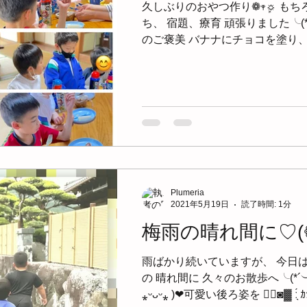
久しぶりのおやつ作り❁𖥧ܾ☼ も
ち、 宿題、療育 頑張りました╰(*
のご褒美 バナナにチョコを塗り
て 出来上がりꔛ‬ꕤ𖡼.𖤣𖥧𖥣⠜◡
れました♪...
Plumeria
2021年5月19日
読了時間: 1分
梅雨の晴れ間に♡(❁
雨ばかり続いていますが、 今日
の 晴れ間に 久々のお散歩へ╰(*´︶
⁎ᵕᴗᵕ⁎ )❤︎可愛い後ろ姿を ▓॑◙▓ ː̖́ ｶ