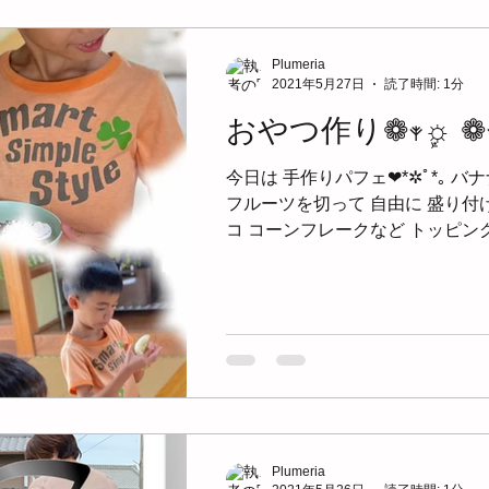
Plumeria
2021年5月27日
読了時間: 1分
おやつ作り❁
今日は 手作りパフェ❤*✲ﾟ*｡ 
フルーツを切って 自由に 盛り付
コ コーンフレークなど トッピングして
今日から 新しいお友達も 来てくれました
˚⁺...
Plumeria