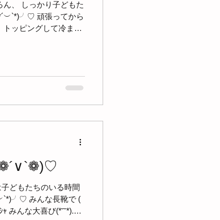
ちろん、 しっかり子どもた
´︶`*)╯♡ 頑張ってから
、 トッピングして冷まし
̈* みんな美味しそうに食べてく
´∨`❁)♡
は子どもたちのいる時間
`*)╯♡ みんな長靴で (
ｼｬ みんな大喜び(*˘˘*).｡.:*