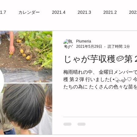
1.7
カレンダー
2021.4
2021.3
2021.2
202
Plumeria
2021年5月29日
読了時間: 1分
じゃが芋収穫🥔第２弾(
梅雨晴れの中、 金曜日メンバーで╰(
穫 第２弾 行いました( •ॢ◡-ॢ)-
たちの為に たくさんの色々な苗
╰(*´︶`*)╯ じゃが芋も例年の倍だそ
目の子どもも...