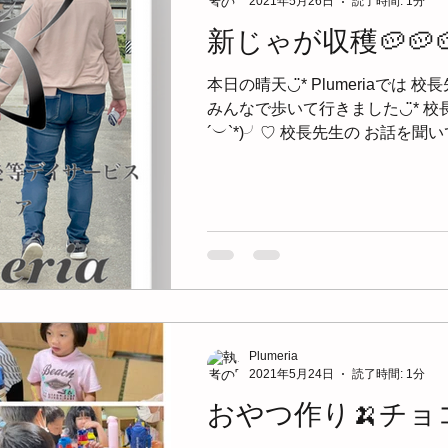
2021年5月26日
読了時間: 1分
新じゃが収穫🥔🥔
本日の晴天◡̈* Plumeriaでは 校長先生の
みんなで歩いて行きました◡̈* 校
´︶`*)╯♡ 校長先生の お話を聞
た ジャガイモをみんなで採り 土の
Plumeria
2021年5月24日
読了時間: 1分
おやつ作り🍌チョ