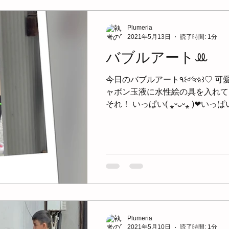
Plumeria
2021年5月13日
読了時間: 1分
バブルアートꔛ‬
今日のバブルアート٩꒰৹৺৹ઌ꒱♡ 可愛い♩.◦(pq*´꒳`*)♥♥*。 シ
ャボン玉液に水性絵の具を入れて
それ！ いっぱい( ⁎ᵕᴗᵕ⁎ )❤︎い
Plumeria
2021年5月10日
読了時間: 1分