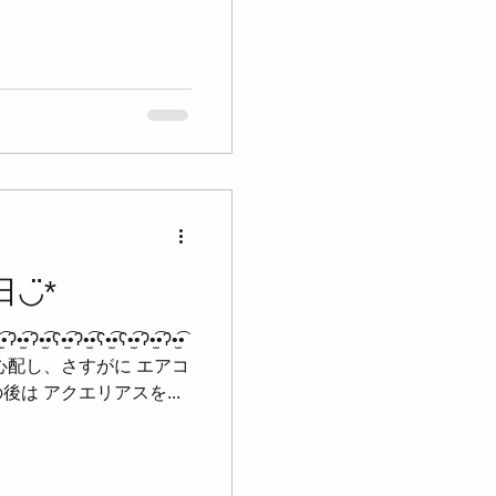
*...
◡̈*
•ʔ•̫͡•ʕ•̫͡•ʕ•̫͡•ʔ•̫͡•ʔ•̫͡•
体を心配し、さすがに エアコ
は アクエリアスを...