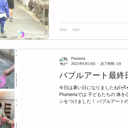
途中、 自分たちの植えた稲をみて ◡̈
Plumeria
2021年5月14日
読了時間: 1分
バブルアート最終日
今日は暑い日になりましたねʕ•̫͡•ʕ•̫͡•ʔ•̫͡•ʔ•̫͡•ʕ•̫͡
Plumeriaでは 子どもたちの 
ンをつけました！ バブルアートの後