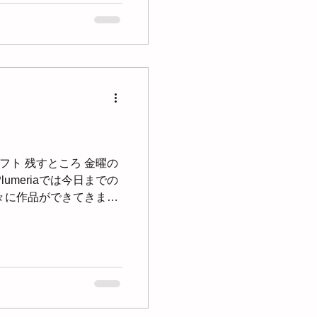
フト 残すところ 金曜の
lumeriaでは今日までの
徐々に作品ができてきまし
れからの季節に因んだ 紫
た◡̈*...