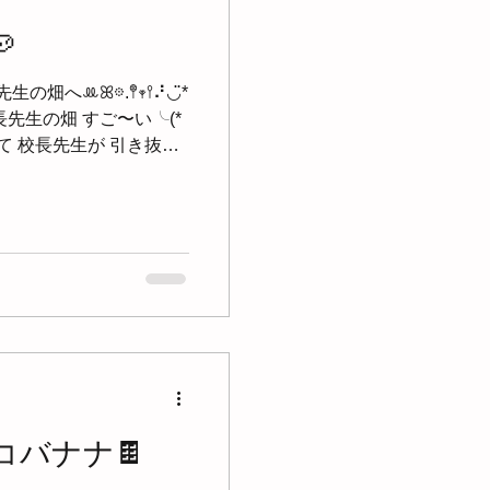

畑へꔛ‬ꕤ𖡼.𖤣𖥧𖥣⠜◡̈*
長先生の畑 すご〜い╰(*
いて 校長先生が 引き抜い
中に埋まっている...
コバナナ🍫