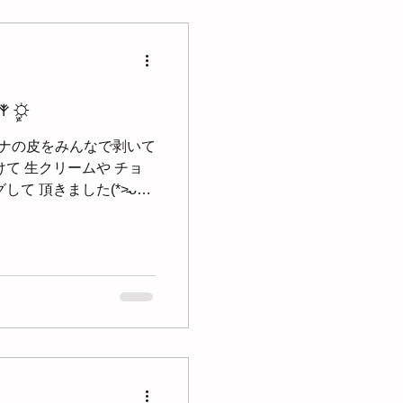
𖥧ܾ☼ ❁𖥧ܾ☼
バナナの皮をみんなで剥いて
けて 生クリームや チョ
 頂きました(*˃̵ᴗ˂̵)
(❛ᴗ❛ ॣ๑)༊༅✧ˈ‧