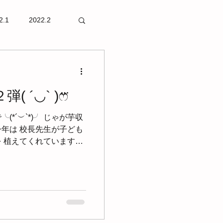
2.1
2022.2
 ´◡` )ෆ⃛
*´︶`*)╯ じゃが芋収
♡ 今年は 校長先生が子ども
を 植えてくれています。
うです( •ॢ◡-ॢ)-♡ 2回